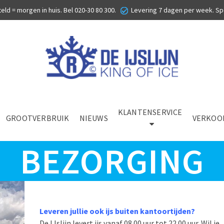
eld = morgen in huis. Bel
020-30 80 300
.
Levering 7 dagen per week. Sp
KLANTENSERVICE
GROOTVERBRUIK
NIEUWS
VERKOO
BEZORGING
Leveren jullie ook ijs buiten kantoortijden?
De IJslijn levert ijs vanaf 08.00 uur tot 22.00 uur. Wil je