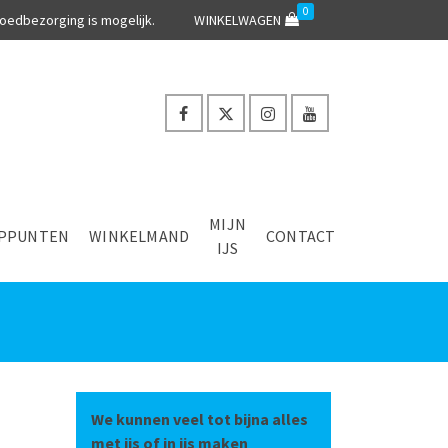
0
oedbezorging is mogelijk.
WINKELWAGEN
MIJN
PPUNTEN
WINKELMAND
CONTACT
IJS
We kunnen veel tot bijna alles
met ijs of in ijs maken