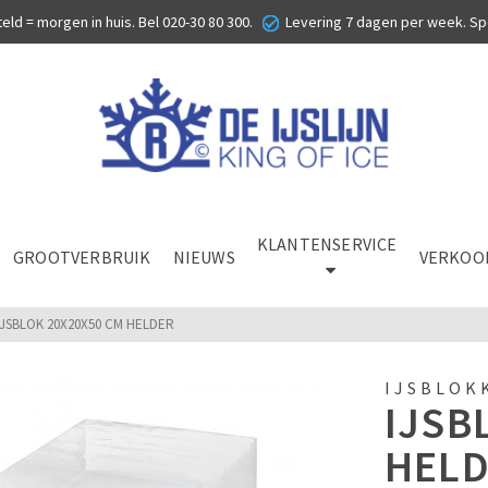
eld = morgen in huis. Bel
020-30 80 300
.
Levering 7 dagen per week. Sp
KLANTENSERVICE
GROOTVERBRUIK
NIEUWS
VERKOO
IJSBLOK 20X20X50 CM HELDER
IJSBLOK
IJSB
HEL