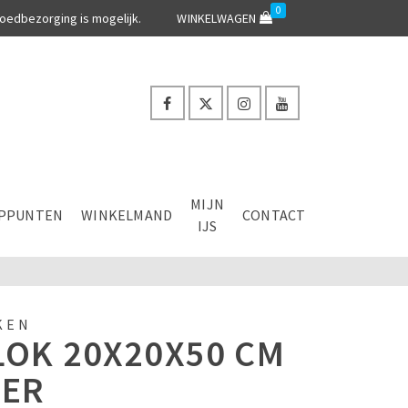
0
oedbezorging is mogelijk.
WINKELWAGEN
MIJN
PPUNTEN
WINKELMAND
CONTACT
IJS
KEN
LOK 20X20X50 CM
DER