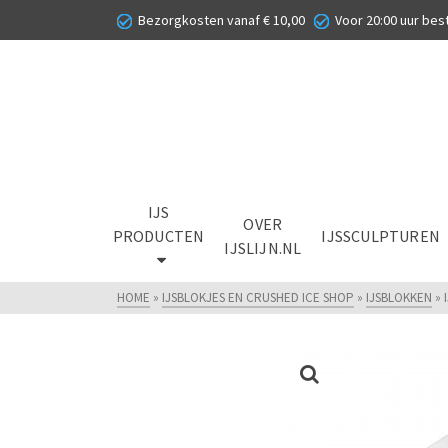
Bezorgkosten vanaf € 10,00
Voor 20:00 uur best
IJS
OVER
PRODUCTEN
IJSSCULPTUREN
IJSLIJN.NL
HOME
»
IJSBLOKJES EN CRUSHED ICE SHOP
»
IJSBLOKKEN
»