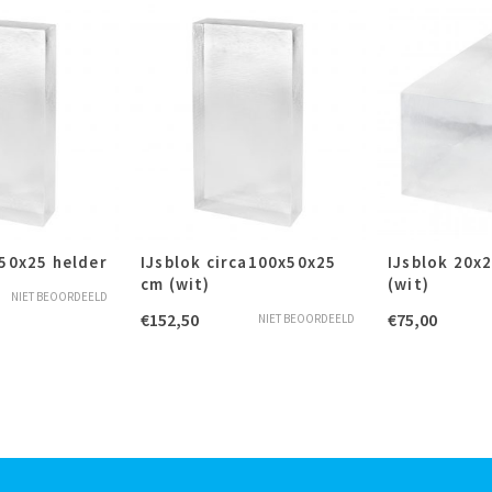
x50x25 helder
IJsblok circa100x50x25
IJsblok 20x
cm (wit)
(wit)
NIET BEOORDEELD
€
152,50
€
75,00
NIET BEOORDEELD